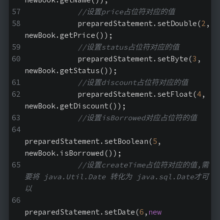
//设置price占位符对应的值
            preparedStatement.setDouble(
2
, 
newBook.getPrice());
//设置status占位符对应的值
            preparedStatement.setByte(
3
, 
newBook.getStatus());
//设置discount占位符对应的值
            preparedStatement.setFloat(
4
, 
newBook.getDiscount());
//设置isBorrowed对应占位符的值
preparedStatement.setBoolean(
5
, 
newBook.isBorrowed());
//设置createTime占位符对应的值,需
要将 java.Util.Date 转化为 java.sql.Date才可
以
preparedStatement.setDate(
6
,
new