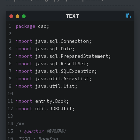
package
 dao;
import
 java.sql.Connection;
import
 java.sql.Date;
import
 java.sql.PreparedStatement;
import
 java.sql.ResultSet;
import
 java.sql.SQLException;
import
 java.util.ArrayList;
import
 java.util.List;
import
 entity.Book;
import
 util.JDBCUtil;
/**
 * 
@author
 陌意随影
 TODO : BookDao