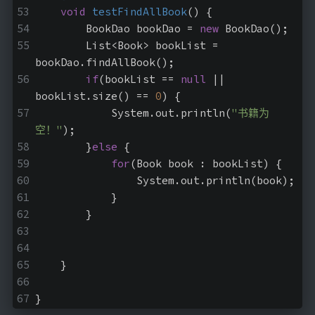
void
testFindAllBook
()
{
        BookDao bookDao = 
new
 BookDao();
        List<Book> bookList = 
bookDao.findAllBook();
if
(bookList == 
null
 || 
bookList.size() == 
0
) {
            System.out.println(
"书籍为
空！"
);
        }
else
 {
for
(Book book : bookList) {
                System.out.println(book);
            }
        }
    }
}