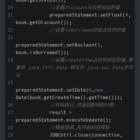
//设置discount占位符对应的值
            preparedStatement.setFloat(
4
, 
book.getDiscount());
//设置isBorrowed对应占位符的值
preparedStatement.setBoolean(
5
, 
book.isBorrowed());
//设置createTime占位符对应的值,需
要将 java.Util.Date 转化为 java.sql.Date才可
以
preparedStatement.setDate(
6
,
new
Date(book.getCreateTime().getTime()));
//开始执行,并返回影响的行数
            result = 
preparedStatement.executeUpdate();
//释放资源,先开启的后释放
            JDBCUtil.close(connection, 