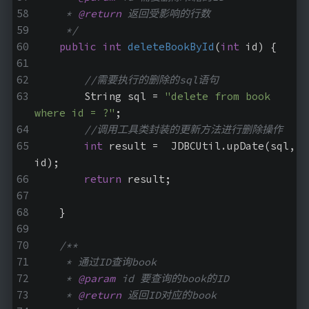
     * 
@return
 返回受影响的行数
     */
public
int
deleteBookById
(
int
 id)
{
//需要执行的删除的sql语句
        String sql = 
"delete from book  
where id = ?"
;
//调用工具类封装的更新方法进行删除操作
int
 result =  JDBCUtil.upDate(sql, 
id);
return
 result;
    }
/**
     * 通过ID查询book
     * 
@param
 id 要查询的book的ID
     * 
@return
 返回ID对应的book