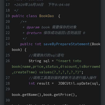
 *2020年10月30日  下午9:04:08
 */
public
class
BookDao
{
/**
     * 
@param
 book 需要保存的对象
     * 
@return
 保存成功返回1否则返回 0
     */
public
int
saveByPrepareStatement
(Book 
book)
{
//需要执行的sql语句
        String sql = 
"insert into 
book(name,price,status,discount,isBorrowed
,createTime) values(?,?,?,?,?,?)"
;
//调用工具类封装的更新方法进行插入操作
int
 result =  JDBCUtil.upDate(sql,
book.getName(),book.getPrice(),