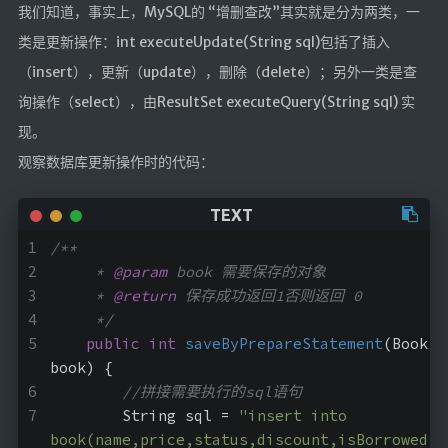
我们知道，事实上，MySQL的 “增删查改”其实就是分为两类，一
汇编学习
类是更新操作：int executeUpdate(String sql)包括了插入
mybatis
（insert），更新（update），删除（delete）；另外一类是查
Python
询操作（select），由ResultSet executeQuery(String sql) 实
UML
现。
前端学习
观察数据库更新操作时的代码：
datatable插件学习
实验
/**
     * 
@param
 book 需要保存的对象
Java实验
     * 
@return
 保存成功返回1否则返回 0
     */
随笔
public
int
saveByPrepareStatement
(Book 
book)
{
生活
//拼接需要执行的sql语句
        String sql = 
"insert into 
其它
book(name,price,status,discount,isBorrowed