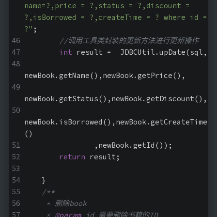
name=?,price = ?,status = ?,discount = 
?,isBorrowed = ?,createTime = ? where id = 
?"
;
//调用工具类封装的更新方法进行更新操作
int
 result =  JDBCUtil.upDate(sql,
newBook.getName(),newBook.getPrice(),
newBook.getStatus(),newBook.getDiscount(),
newBook.isBorrowed(),newBook.getCreateTime
()
                ,newBook.getId());
return
 result;
    }
/**
     * 删除book
     * 
@param
 id 需要删除书籍的ID