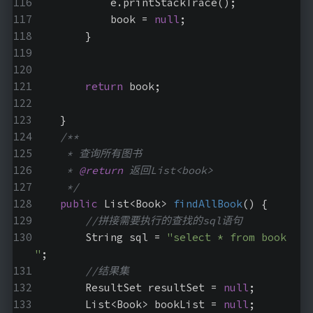
            e.printStackTrace();
            book = 
null
;
        }
return
 book;
    }
/**
     * 查询所有图书
     * 
@return
 返回List<book>
     */
public
 List<Book> 
findAllBook
()
{
//拼接需要执行的查找的sql语句
        String sql = 
"select * from book 
"
;
//结果集
        ResultSet resultSet = 
null
;
        List<Book> bookList = 
null
;