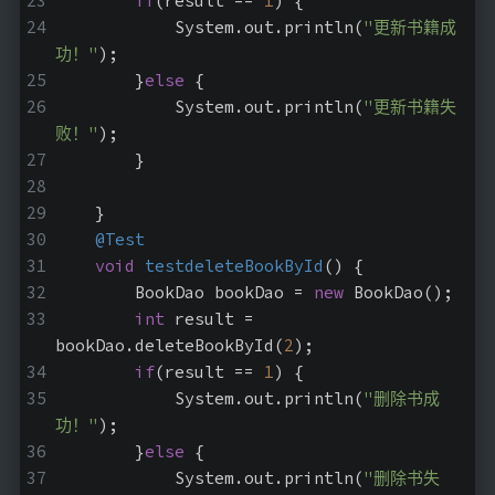
if
(result == 
1
) {
            System.out.println(
"更新书籍成
功！"
);
        }
else
 {
            System.out.println(
"更新书籍失
败！"
);
        }
    }
@Test
void
testdeleteBookById
()
{
        BookDao bookDao = 
new
 BookDao();
int
 result = 
bookDao.deleteBookById(
2
);
if
(result == 
1
) {
            System.out.println(
"删除书成
功！"
);
        }
else
 {
            System.out.println(
"删除书失