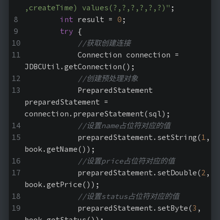
友情链接
,createTime) values(?,?,?,?,?,?)"
;
int
 result = 
0
;
try
 {
//获取创建连接
            Connection connection = 
JDBCUtil.getConnection();
//创建预处理对象
            PreparedStatement 
preparedStatement = 
connection.prepareStatement(sql);
//设置name占位符对应的值
            preparedStatement.setString(
1
, 
book.getName());
//设置price占位符对应的值
            preparedStatement.setDouble(
2
, 
book.getPrice());
//设置status占位符对应的值
            preparedStatement.setByte(
3
, 
book.getStatus());