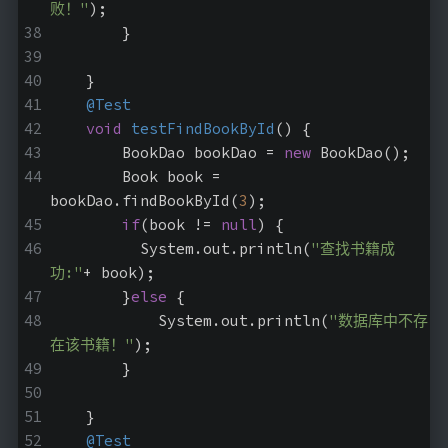
败！"
);
        }
    }
@Test
void
testFindBookById
()
{
        BookDao bookDao = 
new
 BookDao();
        Book book = 
bookDao.findBookById(
3
);
if
(book != 
null
) {
          System.out.println(
"查找书籍成
功:"
+ book);
        }
else
 {
            System.out.println(
"数据库中不存
在该书籍！"
);
        }
    }
@Test