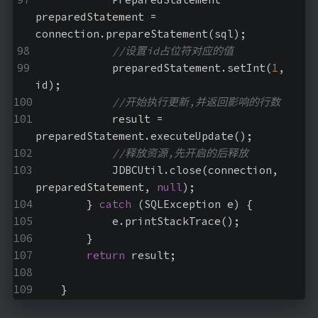
preparedStatement = 
connection.prepareStatement(sql);
//设置id占位符对应的值
            preparedStatement.setInt(
1
, 
id);
//开始执行更新,并返回影响的行数
            result = 
preparedStatement.executeUpdate();
//释放资源,先开启的后释放
            JDBCUtil.close(connection, 
preparedStatement, 
null
);
        } 
catch
 (SQLException e) {
            e.printStackTrace();
        }
return
 result;
    }