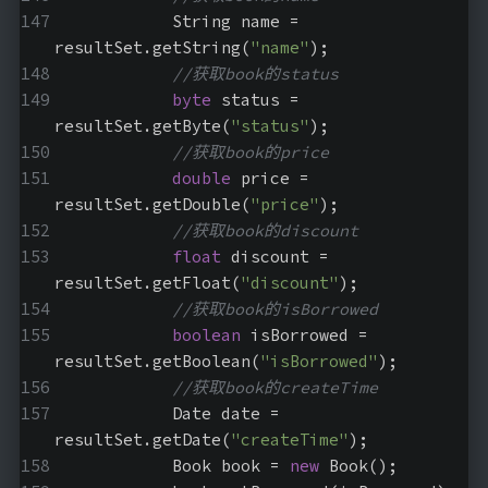
            String name = 
resultSet.getString(
"name"
);
//获取book的status
byte
 status = 
resultSet.getByte(
"status"
);
//获取book的price
double
 price = 
resultSet.getDouble(
"price"
);
//获取book的discount
float
 discount = 
resultSet.getFloat(
"discount"
);
//获取book的isBorrowed
boolean
 isBorrowed = 
resultSet.getBoolean(
"isBorrowed"
);
//获取book的createTime
            Date date = 
resultSet.getDate(
"createTime"
);
            Book book = 
new
 Book();