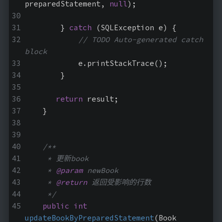
preparedStatement, 
null
);
        } 
catch
 (SQLException e) {
// TODO Auto-generated catch 
block
            e.printStackTrace();
        }
return
 result;
    }
/**
     * 更新book
     * 
@param
 newBook
     * 
@return
 返回受影响的行数
     */
public
int
updateBookByPreparedStatement
(Book 