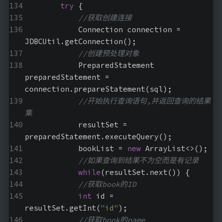
try
 {
//获取创建连接
            Connection connection = 
JDBCUtil.getConnection();
//创建预处理对象
            PreparedStatement 
preparedStatement = 
connection.prepareStatement(sql);
//开始执行查询语句,并返回查询的结果
集
            resultSet = 
preparedStatement.executeQuery();
            bookList = 
new
 ArrayList<>();
//如果查询到结果不为空而是有记录
while
(resultSet.next()) {
//获取book的ID
int
 id = 
resultSet.getInt(
"id"
);
//获取book的name