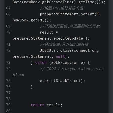
Date(newBook.getCreateTime().getTime()));
//设置id占位符对应的值
            preparedStatement.setInt(
7
, 
newBook.getId());
//开始执行更新,并返回影响的行数
            result = 
preparedStatement.executeUpdate();
//释放资源,先开启的后释放
            JDBCUtil.close(connection, 
preparedStatement, 
null
);
        } 
catch
 (SQLException e) {
// TODO Auto-generated catch 
block
            e.printStackTrace();
        }
return
 result;