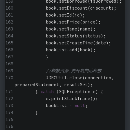
            book.setBorrowed(isBorrowed);
            book.setDiscount(discount);
            book.setId(id);
            book.setPrice(price);
            book.setName(name);
            book.setStatus(status);
            book.setCreateTime(date);
            bookList.add(book);
            }
//释放资源,先开启的后释放
            JDBCUtil.close(connection, 
preparedStatement, resultSet);
        } 
catch
 (SQLException e) {
            e.printStackTrace();
            bookList = 
null
;
        }