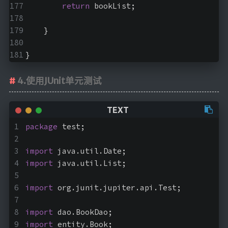
return
 bookList;
    }
}
4.使用JUnit单元测试
package
 test;
import
 java.util.Date;
import
 java.util.List;
import
 org.junit.jupiter.api.Test;
import
 dao.BookDao;
import
 entity.Book;