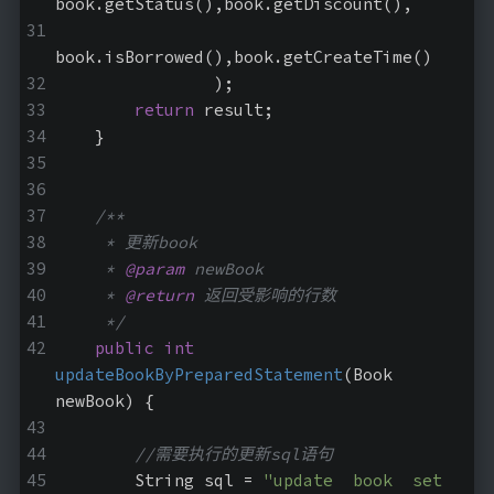
book.getStatus(),book.getDiscount(),
book.isBorrowed(),book.getCreateTime()
                );
return
 result;
    }
/**
     * 更新book
     * 
@param
 newBook
     * 
@return
 返回受影响的行数
     */
public
int
updateBookByPreparedStatement
(Book 
newBook)
{
//需要执行的更新sql语句
        String sql = 
"update  book  set 