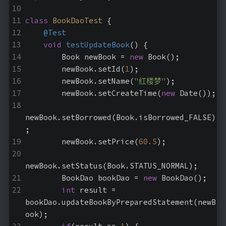
class
BookDaoTest
{
@Test
void
testUpdateBook
()
{
        Book newBook = 
new
 Book();
        newBook.setId(
1
);
        newBook.setName(
"红楼梦"
);
        newBook.setCreateTime(
new
 Date());
newBook.setBorrowed(Book.isBorrowed_FALSE)
;
        newBook.setPrice(
60.5
);
newBook.setStatus(Book.STATUS_NORMAL);
        BookDao bookDao = 
new
 BookDao();
int
 result = 
bookDao.updateBookByPreparedStatement(newB
ook);