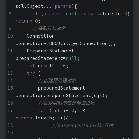
sql,Object... 
params
)
{
if
 (
params
==
null
||
params
.length==
0
) 
return
0
;
//获取连接对象
    Connection 
connection=JDBCUtil.getConnection();
    PreparedStatement 
preparedStatement=
null
;
int
 result = 
0
;
try
 {
//创建预处理对象
        preparedStatement= 
connection.prepareStatement(sql);
//使用实际参数替换占位符
for
 (
int
 i= 
0
;i < 
params
.length;i++){
//parameterIndex从1开始