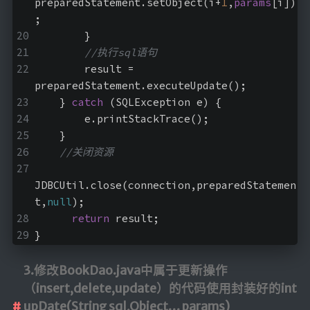
preparedStatement.setObject(i+
1
,
params
[i])
;
        }
//执行sql语句
        result = 
preparedStatement.executeUpdate();
    } 
catch
 (SQLException e) {
        e.printStackTrace();
    }
//关闭资源
JDBCUtil.close(connection,preparedStatemen
t,
null
);
return
 result;
}
3.修改BookDao.java中属于更新操作
（insert,delete,update）的代码使用封装好的int
upDate(String sql,Object… params)