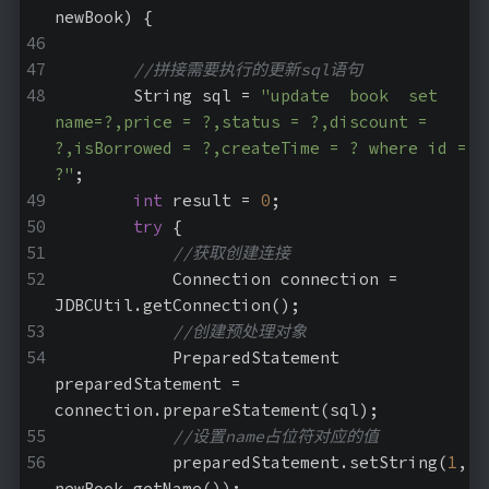
newBook)
{
//拼接需要执行的更新sql语句
        String sql = 
"update  book  set 
name=?,price = ?,status = ?,discount = 
?,isBorrowed = ?,createTime = ? where id = 
?"
;
int
 result = 
0
;
try
 {
//获取创建连接
            Connection connection = 
JDBCUtil.getConnection();
//创建预处理对象
            PreparedStatement 
preparedStatement = 
connection.prepareStatement(sql);
//设置name占位符对应的值
            preparedStatement.setString(
1
, 
newBook.getName());