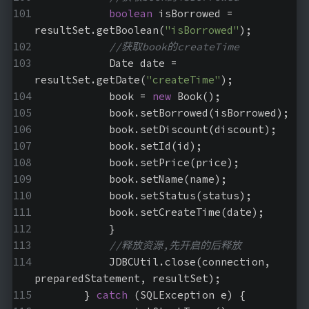
boolean
 isBorrowed = 
resultSet.getBoolean(
"isBorrowed"
);
//获取book的createTime
            Date date = 
resultSet.getDate(
"createTime"
);
            book = 
new
 Book();
            book.setBorrowed(isBorrowed);
            book.setDiscount(discount);
            book.setId(id);
            book.setPrice(price);
            book.setName(name);
            book.setStatus(status);
            book.setCreateTime(date);
            }
//释放资源,先开启的后释放
            JDBCUtil.close(connection, 
preparedStatement, resultSet);
        } 
catch
 (SQLException e) {