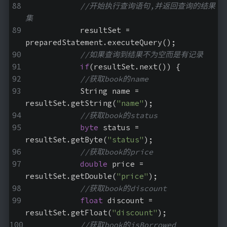
//开始执行查询语句,并返回查询的结果
集
            resultSet = 
preparedStatement.executeQuery();
//如果查询到结果不为空而是有记录
if
(resultSet.next()) {
//获取book的name
            String name = 
resultSet.getString(
"name"
);
//获取book的status
byte
 status = 
resultSet.getByte(
"status"
);
//获取book的price
double
 price = 
resultSet.getDouble(
"price"
);
//获取book的discount
float
 discount = 
resultSet.getFloat(
"discount"
);
//获取book的isBorrowed