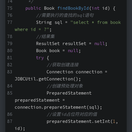
     */
public
 Book 
findBookById
(
int
 id)
{
//需要执行的查找的sql语句
        String sql = 
"select * from book  
where id = ?"
;
//结果集
        ResultSet resultSet = 
null
;
        Book book = 
null
;
try
 {
//获取创建连接
            Connection connection = 
JDBCUtil.getConnection();
//创建预处理对象
            PreparedStatement 
preparedStatement = 
connection.prepareStatement(sql);
//设置id占位符对应的值
            preparedStatement.setInt(
1
, 
id);