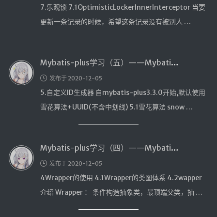
汇编学习
7.乐观锁 7.1OptimisticLockerInnerInterceptor 当要
更新一条记录的时候，希望这条记录没有被别人 …
mybatis
Python
UML
Mybatis-plus学习（五）——MybatiPlus的自定义ID生成器和逻辑删除详解测试
前端学习
发布于 2020-12-05
5.自定义ID生成器 自mybatis-plus3.3.0开始,默认使用
datatable插件学习
雪花算法+UUID(不含中划线) 5.1雪花算法 snow …
实验
Java实验
Mybatis-plus学习（四）——MybatiPlus的Wrapper的使用
随笔
发布于 2020-12-05
4Wrapper的使用 4.1Wrapper的类图体系 4.2wapper
生活
介绍 Wrapper ： 条件构造抽象类，最顶端父类，抽 …
其它