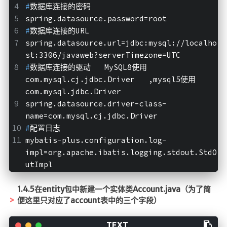
#
数据库连接的密码
spring.datasource.password=root
#
数据库连接的URL
spring.datasource.url=jdbc:mysql://localho
st:3306/javaweb?serverTimezone=UTC
#
数据库连接的驱动   MySQL8使用
com.mysql.cj.jdbc.Driver   ,mysql5使用
com.mysql.jdbc.Driver
spring.datasource.driver-class-
name=com.mysql.cj.jdbc.Driver
#
配置日志
mybatis-plus.configuration.log-
impl=org.apache.ibatis.logging.stdout.StdO
utImpl
1.4.5在entity包中新建一个实体类Account.java（为了简
便这里只对应了account表中的三个字段）