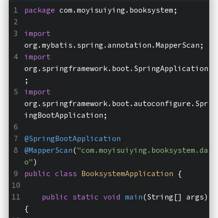
package
 com.moyisuiying.booksystem;
import
org.mybatis.spring.annotation.MapperScan;
import
org.springframework.boot.SpringApplication
;
import
org.springframework.boot.autoconfigure.Spr
ingBootApplication;
@SpringBootApplication
@MapperScan
(
"com.moyisuiying.booksystem.da
o"
)
public
class
BooksystemApplication
{
public
static
void
main
(String[] args)
{