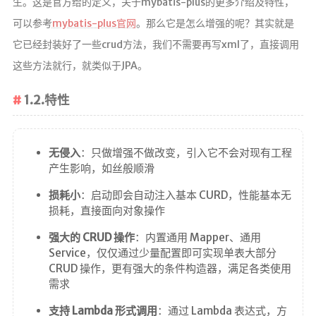
生。这是官方给的定义，关于mybatis-plus的更多介绍及特性，
汇编学习
可以参考
mybatis-plus官网
。那么它是怎么增强的呢？其实就是
mybatis
它已经封装好了一些crud方法，我们不需要再写xml了，直接调用
Python
这些方法就行，就类似于JPA。
UML
1.2.特性
前端学习
datatable插件学习
无侵入
：只做增强不做改变，引入它不会对现有工程
产生影响，如丝般顺滑
实验
损耗小
：启动即会自动注入基本 CURD，性能基本无
Java实验
损耗，直接面向对象操作
随笔
强大的 CRUD 操作
：内置通用 Mapper、通用
Service，仅仅通过少量配置即可实现单表大部分
生活
CRUD 操作，更有强大的条件构造器，满足各类使用
需求
其它
支持 Lambda 形式调用
：通过 Lambda 表达式，方