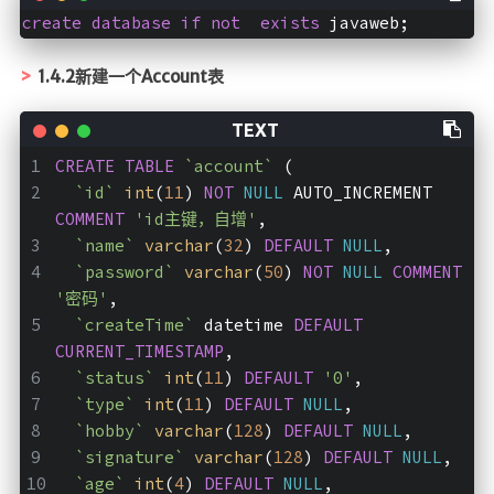
create
database
if
not
exists
 javaweb;
1.4.2新建一个Account表
CREATE
TABLE
`account`
 (
`id`
int
(
11
) 
NOT
NULL
 AUTO_INCREMENT 
COMMENT
'id主键，自增'
,
`name`
varchar
(
32
) 
DEFAULT
NULL
,
`password`
varchar
(
50
) 
NOT
NULL
COMMENT
'密码'
,
`createTime`
 datetime 
DEFAULT
CURRENT_TIMESTAMP
,
`status`
int
(
11
) 
DEFAULT
'0'
,
`type`
int
(
11
) 
DEFAULT
NULL
,
`hobby`
varchar
(
128
) 
DEFAULT
NULL
,
`signature`
varchar
(
128
) 
DEFAULT
NULL
,
`age`
int
(
4
) 
DEFAULT
NULL
,