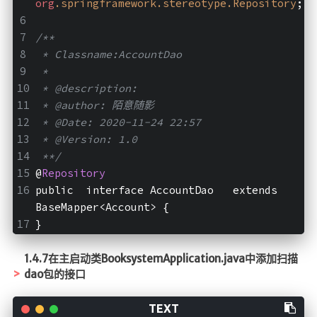
org
.springframework
.stereotype
.Repository
;
/**
 * Classname:AccountDao
 *
 * @description:
 * @author: 陌意随影
 * @Date: 2020-11-24 22:57
 * @Version: 1.0
 **/
@
Repository
public  interface AccountDao   extends 
BaseMapper<Account> {
}
1.4.7在主启动类BooksystemApplication.java中添加扫描
dao包的接口