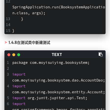
SpringApplication.run(BooksystemApplicatio
n.class, args);
    }
}
1.4.8在测试类中新建测试
package com.moyisuiying.booksystem;
import
com.moyisuiying.booksystem.dao.AccountDao;
import
com.moyisuiying.booksystem.entity.Account;
import
 org.junit.jupiter.api.Test;
import
org.springframework.beans.factory.annotati