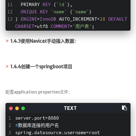
  PRIMARY 
KEY
 (
`id`
),
UNIQUE
KEY
`name`
 (
`name`
)
) 
ENGINE
=
InnoDB
 AUTO_INCREMENT=
28
DEFAULT
CHARSET
=utf8 
COMMENT
=
'用户表'
;
1.4.3使用Navicat手动插入数据：
1.4.4创建一个springboot项目
配置application.properties文件：
server.port=8080
#
数据库连接的用户名
spring.datasource.username=root