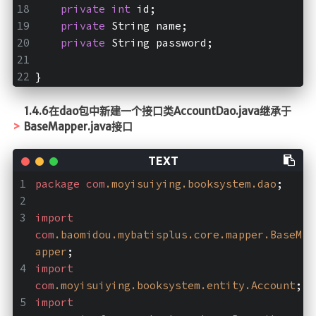
private
int
 id;
private
 String name;
private
 String password;
}
1.4.6在dao包中新建一个接口类AccountDao.java继承于
BaseMapper.java接口
package
com
.moyisuiying
.booksystem
.dao
;
import
com
.baomidou
.mybatisplus
.core
.mapper
.BaseM
apper
;
import
com
.moyisuiying
.booksystem
.entity
.Account
;
import