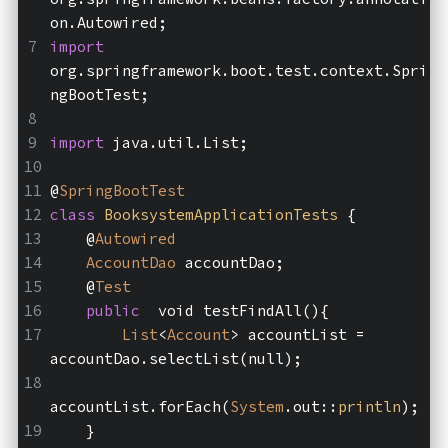
on.Autowired;
import
org.springframework.boot.test.context.Spri
ngBootTest;
import
 java.util.List;
@
SpringBootTest
class
BooksystemApplicationTests
{
    @
Autowired
AccountDao
 accountDao;
    @
Test
public
  void testFindAll(){
List
<
Account
> accountList = 
accountDao.selectList(null);
accountList.forEach(
System
.out::
println
);
    }