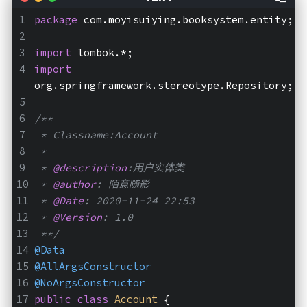
package
 com.moyisuiying.booksystem.entity;
import
 lombok.*;
import
org.springframework.stereotype.Repository;
/**
 * Classname:Account
 *
 * 
@description
:用户实体类
 * 
@author
: 陌意随影
 * 
@Date
: 2020-11-24 22:53
 * 
@Version
: 1.0
 **/
@Data
@AllArgsConstructor
@NoArgsConstructor
public
class
Account
{