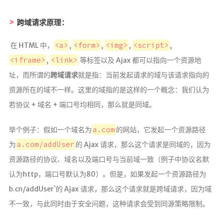
汇编学习
跨域请求原理：
mybatis
Python
<a>
<form>
<img>
<script>
​ 在 HTML 中，
,
,
,
,
UML
<iframe>
<link>
,
等标签以及 Ajax 都可以指向一个资源地
址，而所谓的
跨域请求
就是指：当前发起请求的域与该请求指向的
前端学习
资源所在的域不一样。这里的域指的是这样的一个概念：我们认为
datatable插件学习
若协议 + 域名 + 端口号均相同，那么就是同域。
实验
a.com
举个例子：假如一个域名为
的网站，它发起一个资源路径
Java实验
a.com/addUser
为
的 Ajax 请求，那么这个请求是同域的，因为
资源路径的协议、域名以及端口号与当前域一致（例子中协议名默
随笔
认为http，端口号默认为80）。但是，如果发起一个资源路径为
生活
b.cn/addUser`的 Ajax 请求，那么这个请求就是跨域请求，因为域
不一致，与此同时由于安全问题，这种请求会受到同源策略限制。
其它