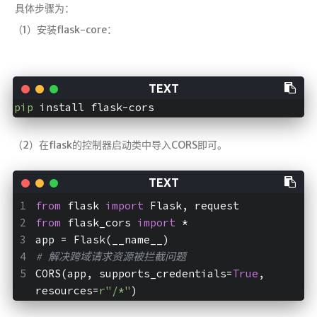
​ 具体步骤为：
（1）安装flask-core：
pip
 install flask-cors
（2）在flask的控制器启动类中导入CORS即可。
from
 flask 
import
 Flask, request
from
 flask_cors 
import
 *
app = Flask(__name__)
# 解决跨域请求资源被拦截问题
CORS(app, supports_credentials=
True
, 
resources=
r"/*"
)