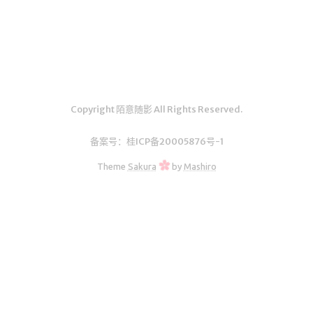
汇编学习
mybatis
Python
UML
Copyright 陌意随影 All Rights Reserved.
前端学习
datatable插件学习
备案号：
桂ICP备20005876号-1
Theme
Sakura
by
Mashiro
实验
Java实验
随笔
生活
其它