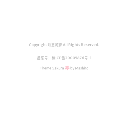
汇编学习
mybatis
Python
UML
Copyright 陌意随影 All Rights Reserved.
前端学习
datatable插件学习
备案号：
桂ICP备20005876号-1
Theme
Sakura
by
Mashiro
实验
Java实验
随笔
生活
其它