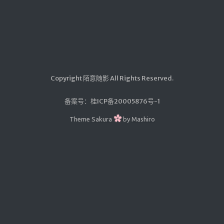
汇编学习
mybatis
Python
UML
Copyright 陌意随影 All Rights Reserved.
前端学习
datatable插件学习
备案号：
桂ICP备20005876号-1
Theme
Sakura
by
Mashiro
实验
Java实验
随笔
生活
其它