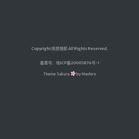
汇编学习
mybatis
Python
UML
Copyright 陌意随影 All Rights Reserved.
前端学习
datatable插件学习
备案号：
桂ICP备20005876号-1
Theme
Sakura
by
Mashiro
实验
Java实验
随笔
生活
其它