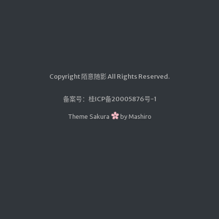
汇编学习
mybatis
Python
UML
Copyright 陌意随影 All Rights Reserved.
前端学习
datatable插件学习
备案号：
桂ICP备20005876号-1
Theme
Sakura
by
Mashiro
实验
Java实验
随笔
生活
其它