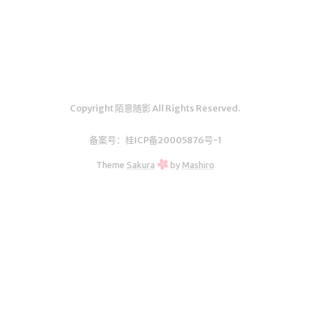
汇编学习
mybatis
Python
UML
Copyright 陌意随影 All Rights Reserved.
前端学习
datatable插件学习
备案号：
桂ICP备20005876号-1
Theme
Sakura
by
Mashiro
实验
Java实验
随笔
生活
其它