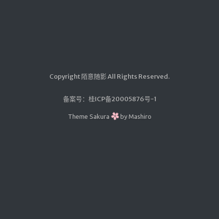
汇编学习
mybatis
Python
UML
Copyright 陌意随影 All Rights Reserved.
前端学习
datatable插件学习
备案号：
桂ICP备20005876号-1
Theme
Sakura
by
Mashiro
实验
Java实验
随笔
生活
其它