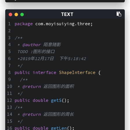
package
 com.moyisuiying.three;
/**
 * 
@author
 陌意随影
 TODO :图形的接口
 *2019年12月17日  下午5:18:42
 */
public
interface
ShapeInterface
{
/**
 * 
@return
 返回图形的面积
 */
public
double
getS
()
;
/**
 * 
@return
 返回图形的周长
 */
public
double
getLen
()
;