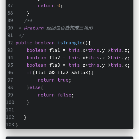
return
0
;
    }
/**
 * 
@return
 返回是否能构成三角形
 */
public
boolean
isTrangle
()
{
boolean
 fla1 = 
this
.x+
this
.y >
this
.z;
boolean
 fla2 = 
this
.x+
this
.z >
this
.y;
boolean
 fla3 = 
this
.z+
this
.y >
this
.x;
if
(fla1 && fla2 &&fla3){
return
true
;
    }
else
{
return
false
;
    }
   }
}