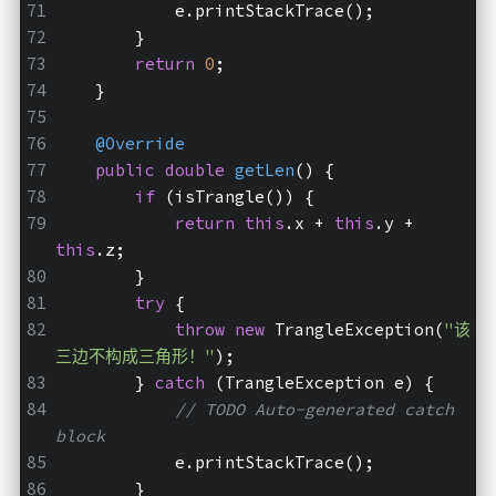
            e.printStackTrace();
        }
return
0
;
    }
@Override
public
double
getLen
()
{
if
 (isTrangle()) {
return
this
.x + 
this
.y + 
this
.z;
        } 
try
 {
throw
new
 TrangleException(
"该
三边不构成三角形！"
);
        } 
catch
 (TrangleException e) {
// TODO Auto-generated catch 
block
            e.printStackTrace();
        }