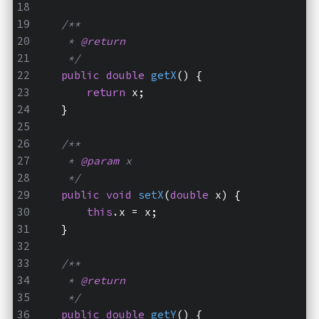
/**
     * 
@return
     */
public
double
getX
()
{
return
 x;
    }
/**
     * 
@param
 x
     */
public
void
setX
(
double
 x)
{
this
.x = x;
    }
/**
     * 
@return
     */
public
double
getY
()
{