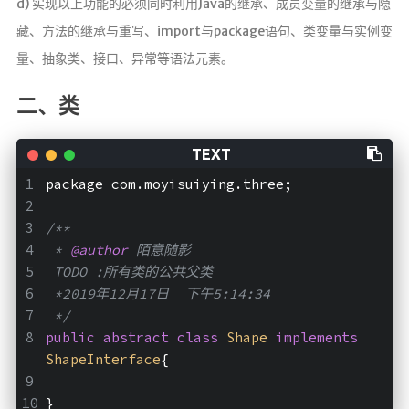
友情链接
d) 实现以上功能的必须同时利用Java的继承、成员变量的继承与隐
藏、方法的继承与重写、import与package语句、类变量与实例变
量、抽象类、接口、异常等语法元素。
二、类
package com.moyisuiying.three;
/**
 * 
@author
 陌意随影
 TODO :所有类的公共父类
 *2019年12月17日  下午5:14:34
 */
public
abstract
class
Shape
implements
ShapeInterface
{
}