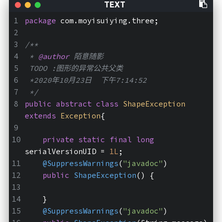
package
 com.moyisuiying.three;
/**
 * 
@author
 陌意随影
 TODO :图形的异常公共父类
 *2020年10月23日  下午7:14:52
 */
public
abstract
class
ShapeException
extends
Exception
{
private
static
final
long
serialVersionUID = 
1L
;
@SuppressWarnings
(
"javadoc"
)
public
ShapeException
()
{
    }
@SuppressWarnings
(
"javadoc"
)