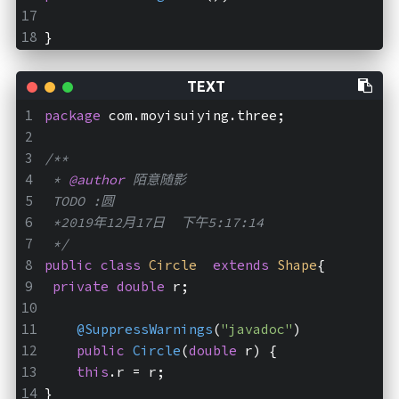
}
package
 com.moyisuiying.three;
/**
 * 
@author
 陌意随影
 TODO :圆
 *2019年12月17日  下午5:17:14
 */
public
class
Circle
extends
Shape
{
private
double
 r;
@SuppressWarnings
(
"javadoc"
)
public
Circle
(
double
 r)
{
this
.r = r;
}