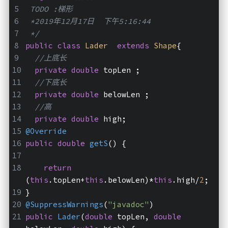
 TODO :梯形
 *2019年12月17日  下午5:16:44
 */
public
class
Lader
extends
Shape
{
//上底长
private
double
 topLen ;
//下底长
private
double
 belowLen ;
//高
private
double
 high;
@Override
public
double
getS
()
{
return
(
this
.topLen+
this
.belowLen)*
this
.high/
2
;
}
@SuppressWarnings
(
"javadoc"
)
public
Lader
(
double
 topLen, 
double