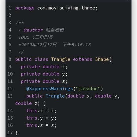
package
 com.moyisuiying.three;
/**
 * 
@author
 陌意随影
 TODO :三角形类
 *2019年12月17日  下午5:16:18
 */
public
class
Trangle
extends
Shape
{
private
double
 x;
private
double
 y;
private
double
 z;
@SuppressWarnings
(
"javadoc"
)
public
Trangle
(
double
 x, 
double
 y, 
double
 z)
{
this
.x = x;
this
.y = y;
this
.z = z;
}