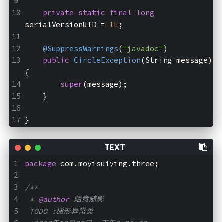
private
static
final
long
serialVersionUID = 
1L
;
@SuppressWarnings
(
"javadoc"
)
public
CircleException
(String message)
{
super
(message);
    }
}
package
 com.moyisuiying.three;
/**
 * 
@author
 陌意随影
 TODO :梯形异常类