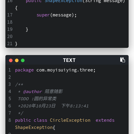
public
ShapeException
(String message)
{
super
(message);
    }
}
package
 com.moyisuiying.three;
/**
 * 
@author
 陌意随影
 TODO :圆的异常类
 *2020年10月23日  下午8:13:41
 */
public
class
CircleException
extends
ShapeException
{