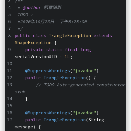
/**
 * 
@author
 陌意随影
 TODO :
 *2020年10月23日  下午8:25:00
 */
public
class
TrangleException
extends
ShapeException
{
private
static
final
long
serialVersionUID = 
1L
;
@SuppressWarnings
(
"javadoc"
)
public
TrangleException
()
{
// TODO Auto-generated constructor 
stub
    }
@SuppressWarnings
(
"javadoc"
)
public
TrangleException
(String 
message)
{