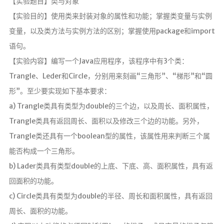
【实验题目】类与对象
汇编学习
【实验目的】使用类来封装对象的属性和功能；掌握类变量与实例
mybatis
变量，以及类方法与实例方法的区别；掌握使用package和import
Python
语句。
UML
【实验内容】编写一个Java应用程序，该程序中有3个类：
Trangle、Leder和Circle，分别用来刻画“三角形”、“梯形”和“圆
前端学习
形”。至少要实现如下基本要求：
datatable插件学习
a) Trangle类具有类型为double的三个边，以及周长、面积属性，
Trangle类具有返回周长、面积以及修改三个边的功能。另外，
实验
Trangle类还具有一个boolean型的属性，该属性用来判断三个属
Java实验
能否构成一个三角形。
随笔
b) Lader类具有类型double的上底、下底、高、面积属性，具有返
回面积的功能。
生活
c) Circle类具有类型为double的半径、周长和面积属性，具有返回
其它
周长、面积的功能。