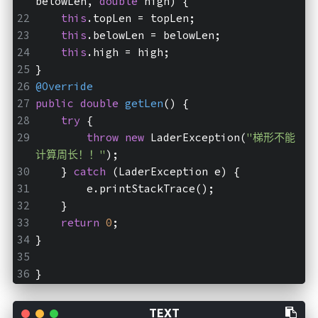
belowLen, 
double
 high)
{
this
.topLen = topLen;
this
.belowLen = belowLen;
this
.high = high;
}
@Override
public
double
getLen
()
{
try
 {
throw
new
 LaderException(
"梯形不能
计算周长！！"
);
    } 
catch
 (LaderException e) {
        e.printStackTrace();
    }
return
0
;
}
}