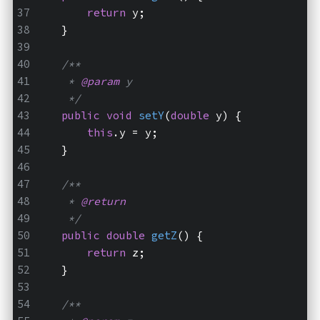
return
 y;
    }
/**
     * 
@param
 y
     */
public
void
setY
(
double
 y)
{
this
.y = y;
    }
/**
     * 
@return
     */
public
double
getZ
()
{
return
 z;
    }
/**