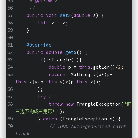
     * 
@param
 z
     */
public
void
setZ
(
double
 z)
{
this
.z = z;
    }
@Override
public
double
getS
()
{
if
(isTrangle()){
double
 p = 
this
.getLen()/
2
;
return
  Math.sqrt(p*(p-
this
.x)*(p-
this
.y)*(p-
this
.z));
        };
try
 {
throw
new
 TrangleException(
"该
三边不构成三角形！"
);
        } 
catch
 (TrangleException e) {
// TODO Auto-generated catch 
block