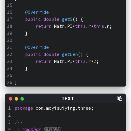
@Override
public
double
getS
()
{
return
 Math.PI*
this
.r*
this
.r;
    }
@Override
public
double
getLen
()
{
return
 Math.PI*
this
.r*
2
;
    }
}
package
 com.moyisuiying.three;
/**
 * 
@author
 陌意随影