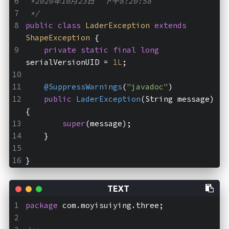
 *2020年10月23日  下午8:20:58
 */
public
class
LaderException
extends
ShapeException
{
private
static
final
long
serialVersionUID = 
1L
;
@SuppressWarnings
(
"javadoc"
)
public
LaderException
(String message)
{
super
(message);
    }
}
package
 com.moyisuiying.three;