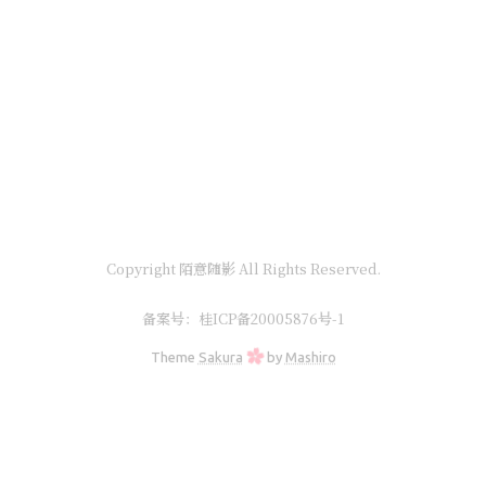
Copyright 陌意随影 All Rights Reserved.
备案号：
桂ICP备20005876号-1
Theme
Sakura
by
Mashiro